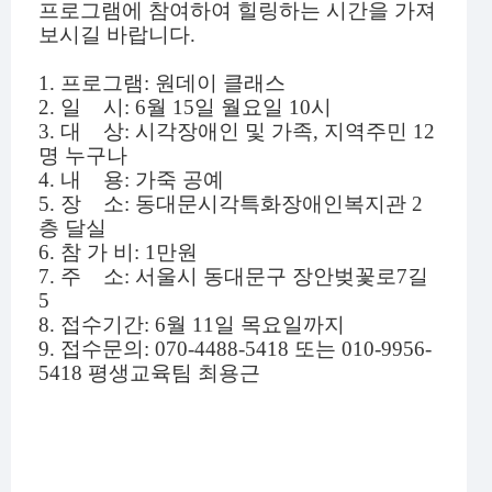
프로그램에 참여하여 힐링하는 시간을 가져
보시길 바랍니다
.
1.
프로그램
:
원데이 클래스
2.
일 시
: 6
월 15일 월요일 10시
3.
대 상
:
시각장애인 및 가족, 지역주민
12
명 누구나
4.
내 용
: 가죽
공예
5.
장 소
:
동대문시각특화장애인복지관 2
층 달
실
6.
참 가 비
:
1
만원
7.
주 소
:
서울시 동대문구 장안벚꽃로
7
길
5
8. 접수기간: 6월 11일 목요일까지
9.
접수문의
: 070-4488-5418 또는 010-9956-
5418
평생교육팀 최용근