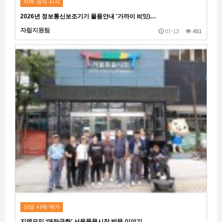
지역·권익·시각
2026년 정보통신보조기기 물품안내 '가까이 it(잇)…
자립지원팀
07-13
451
상담·사례·재가
지역모임 ‘매란국화’ 서울풍물시장 방문 이야기