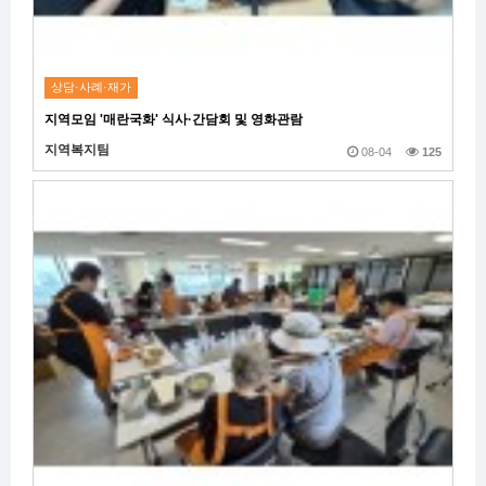
상담·사례·재가
지역모임 '매란국화' 식사·간담회 및 영화관람
지역복지팀
08-04
125