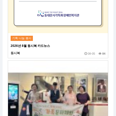
기획·나눔·봉사
2026년 8월 동시복 카드뉴스
동시복
08-05
84