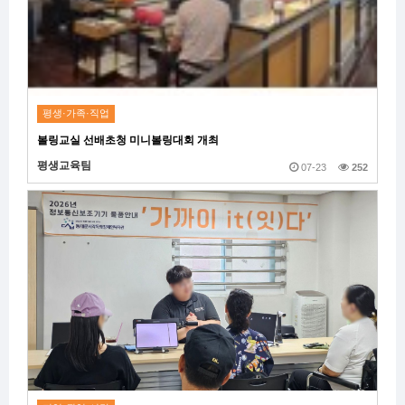
평생·가족·직업
볼링교실 선배초청 미니볼링대회 개최
평생교육팀
07-23
252