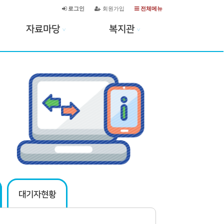
로그인
회원가입
전체메뉴
자료마당
복지관
∨
∨
대기자현황