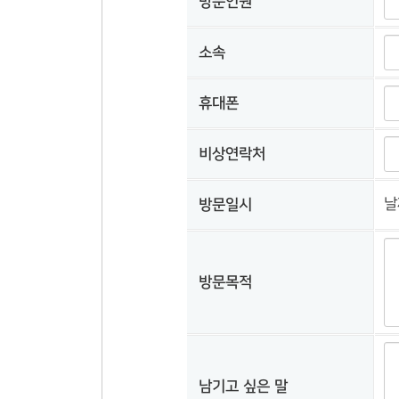
방문인원
소속
휴대폰
비상연락처
방문일시
날
방문목적
남기고 싶은 말