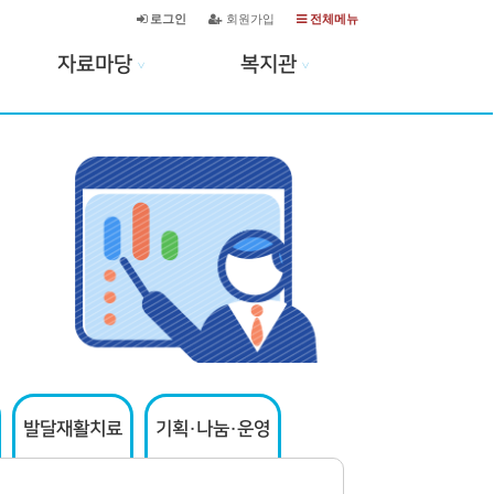
로그인
회원가입
전체메뉴
자료마당
복지관
∨
∨
발달재활치료
기획·나눔·운영