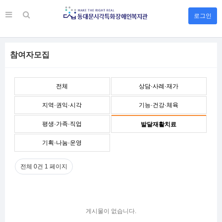
로그인
참여자모집
전체
상담·사례·재가
지역·권익·시각
기능·건강·체육
평생·가족·직업
발달재활치료
기획·나눔·운영
전체 0건
1 페이지
게시물이 없습니다.