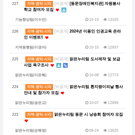
[비공개]
[동문장애인복지관] 자원봉사
227
지역·권익·시각
학교 참여자 모집
기능향상팀(이수진)
10-15
13103
[비공개]
2024년 이용인 인권교육 온라
226
지역·권익·시각
인 이벤트!!
지역동행팀(이경아)
10-10
12937
[비공개]
맑은누리팀 도서제작 및 보급
225
지역·권익·시각
사업 욕구조사
맑은누리팀(이은혜)
10-08
12773
[비공개]
맑은누리팀 흰지팡이의날 행사
224
지역·권익·시각
안내 및 참가자 모집
맑은누리팀(송은교)
10-07
12899
맑은누리팀 동문 시 낭송회 참여자 모집
223
지역·권익·시각
맑은누리팀(순혜영)
09-24
13025