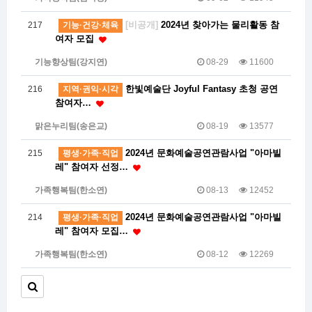
[비공개]
2024년 찾아가는 물리활동 참
217
기능·건강·체육
여자 모집
기능향상팀(강지연)
08-29
11600
한빛예술단 Joyful Fantasy 초청 공연
216
지역·권익·시각
참여자…
맑은누리팀(송은교)
08-19
13577
2024년 문화예술공연관람사업 "아마빌
215
평생·가족·직업
레" 참여자 선정…
가족행복팀(한소연)
08-13
12452
2024년 문화예술공연관람사업 "아마빌
214
평생·가족·직업
레" 참여자 모집…
가족행복팀(한소연)
08-12
12269