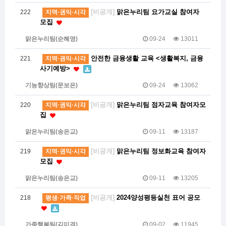
[비공개]
맑은누리팀 요가교실 참여자
222
지역·권익·시각
모집
맑은누리팀(순혜영)
09-24
13011
안전한 금융생활 교육 <생활복지, 금융
221
지역·권익·시각
사기예방>
기능향상팀(문보은)
09-24
13062
[비공개]
맑은누리팀 점자교육 참여자모
220
지역·권익·시각
집
맑은누리팀(송은교)
09-11
13187
[비공개]
맑은누리팀 정보화교육 참여자
219
지역·권익·시각
모집
맑은누리팀(송은교)
09-11
13205
[비공개]
2024양성평등실천 표어 공모
218
평생·가족·직업
가족행복팀(김미경)
09-02
11945