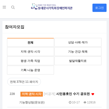
로그인
참여자모집
상담·사례·재가
전체
지역·권익·시각
기능·건강·체육
평생·가족·직업
발달재활치료
기획·나눔·운영
전체 378건
11 페이지
[비공개]
시민옹호인 수기 공모전
228
지역·권익·시각
기능향상팀(문보은)
10-17
12816