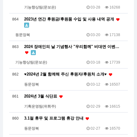
기능향상팀(문보은)
03-28
16268
2023년 연간 후원금/후원품 수입 및 사용 내역 공개
864
동문장복
03-20
17138
2024 장애인의 날 기념행사 "우리함께" 비대면 이벤…
863
기능향상팀(문보은)
03-18
17739
♥2024년 2월 함께해 주신 후원자/후원처 소개♥
862
동문장복
03-12
16507
2024년 3월 식단표
861
기획운영팀(위휘주)
02-29
16615
3.1절 휴무 및 프로그램 휴강 안내
860
동문장복
02-27
16570