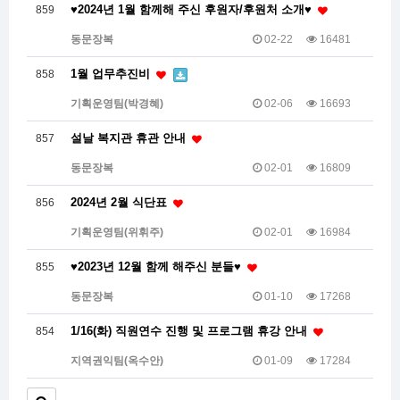
♥2024년 1월 함께해 주신 후원자/후원처 소개♥
859
동문장복
02-22
16481
1월 업무추진비
858
기획운영팀(박경혜)
02-06
16693
설날 복지관 휴관 안내
857
동문장복
02-01
16809
2024년 2월 식단표
856
기획운영팀(위휘주)
02-01
16984
♥2023년 12월 함께 해주신 분들♥
855
동문장복
01-10
17268
1/16(화) 직원연수 진행 및 프로그램 휴강 안내
854
지역권익팀(옥수안)
01-09
17284