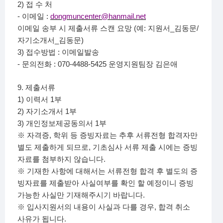
2)
접 수 처
-
:
dongmuncenter@hanmail.net
이메일
(
:
_
/
이메일 송부 시 제출서류 스캔 요망
예
지원서
김동문
_
)
자기소개서
김동문
3)
:
접수방법
이메일발송
-
: 070-4488-5425
문의전화
운영지원팀장 김은애
9.
제출서류
1)
1
이력서
부
2)
1
자기소개서
부
3)
1
개인정보제공동의서
부
,
※
자격증
학위 등 증빙자료는 추후 서류전형 합격자만
,
별도 제출하게 되므로
기초심사 서류 제출 시에는 증빙
.
자료를 첨부하지 않습니다
※
기재한 사항에 대해서는 서류전형 합격 후 별도의 증
빙자료를 제출받아 사실여부를 확인 할 예정이니 증빙
.
가능한 사실만 기재해주시기 바랍니다
,
※
입사지원서의 내용이 사실과 다를 경우
합격 취소
.
사유가 됩니다