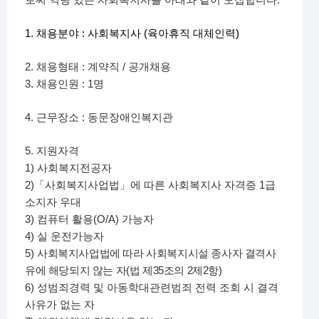
로써 역량 있는 사회복지사를 아래와 같이 모집합니다
1.
:
(
)
채용분야
사회복지사
육아휴직 대체인력
2.
:
/
채용형태
계약직
공개채용
3.
: 1
채용인원
명
4.
:
근무장소
동문장애인복지관
5.
지원자격
1)
사회복지전공자
2)
1
「
사회복지사업법
」
에 따른 사회복지사 자격증
급
소지자 우대
3)
(O/A)
컴퓨터 활용
가능자
4)
실 운전가능자
5)
사회복지사업법에 따라 사회복지시설 종사자 결격사
(
35
2
2
)
유에 해당되지 않는 자
법 제
조의
제
항
6)
성범죄경력 및 아동학대관련범죄 전력 조회 시 결격
사유가 없는 자