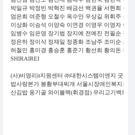
박일규 박정빈 박혁진 배금선 백권율 서현희 설정
엄은희 여준형 오철수 옥수안 우상길 위휘주 유지
이상화 이승석 이양숙 이연경 이영우 이영자 이옥
임병수 임은영 장기범 장지예 전예진 전필순 정대
정은하 정이삭 정재일 정종화 조남주 조미순 조일
허철민 홍미경 홍승훈 홍준기 황선희 황의돈 황
SHIRAIREI
(
사
)
비영리
it
지원센터
㈜
대한시스템이엔지 굿모닝
밥사랑본가 봉황부대찌개 서울시장애인복지관협회
산김밥 옹기골 와이블랙
(
휘경점
)
우리고기백화점