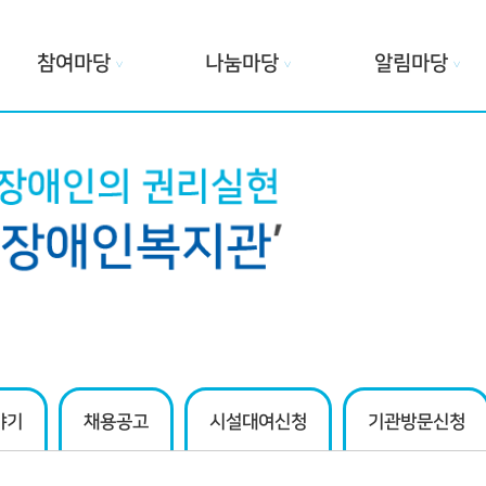
참여마당
나눔마당
알림마당
∨
∨
∨
야기
채용공고
시설대여신청
기관방문신청