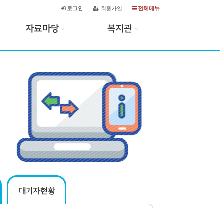
로그인
회원가입
전체메뉴
자료마당
복지관
∨
∨
대기자현황